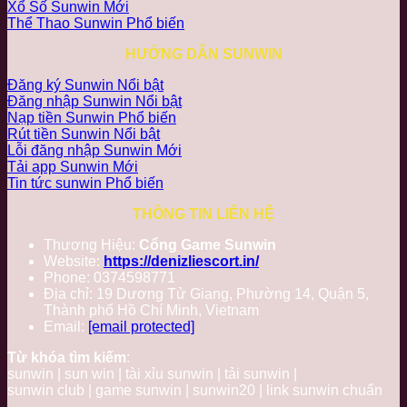
Xổ Số Sunwin
Thể Thao Sunwin
HƯỚNG DẪN SUNWIN
Đăng ký Sunwin
Đăng nhập Sunwin
Nạp tiền Sunwin
Rút tiền Sunwin
Lỗi đăng nhập Sunwin
Tải app Sunwin
Tin tức sunwin
THÔNG TIN LIÊN HỆ
Thương Hiệu:
Cổng Game Sunwin
Website:
https://denizliescort.in/
Phone: 0374598771
Địa chỉ: 19 Dương Tử Giang, Phường 14, Quận 5,
Thành phố Hồ Chí Minh, Vietnam
Email:
[email protected]
Từ khóa tìm kiếm
:
sunwin | sun win | tài xỉu sunwin | tải sunwin |
sunwin club | game sunwin | sunwin20 | link sunwin chuẩn