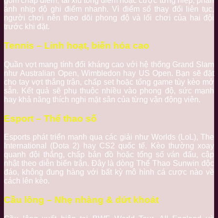
gồm chấp điểm, tài xỉu tổng điểm hoặc cược từng hiệp, phản
ánh nhịp độ ghi điểm nhanh. Vì điểm số thay đổi liên tục,
người chơi nên theo dõi phong độ và lối chơi của hai đội
trước khi đặt.
Tennis – Linh hoạt, biến hóa cao
Quần vợt mang tính đối kháng cao với hệ thống Grand Slam
như Australian Open, Wimbledon hay US Open. Bạn sẽ đặt
cho tay vợt thắng trận, chấp set hoặc tổng game tùy kèo mở
sẵn. Kết quả sẽ phụ thuộc nhiều vào phong độ, sức mạnh
hay khả năng thích nghi mặt sân của từng vận động viên.
Esport – Thể thao số
Esports phát triển mạnh qua các giải như Worlds (LoL), The
International (Dota 2) hay CS2 quốc tế. Kèo thường xoay
quanh đội thắng, chấp bản đồ hoặc tổng số ván đấu, cập
nhật theo diễn biến trận. Đây là dòng Thể Thao Sunwin độc
đáo, không đung hàng với bất kỳ mô hình cá cược nào về
cách lên kèo.
Cầu lông – Nhẹ nhàng & dứt khoát