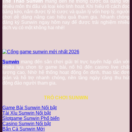
Thể Thao Sunwin
mang đến hệ thống cược đa dạng với
nhiều môn thi đấu và loại kèo linh hoạt. Khi hiểu rõ cách đọc
bảng kèo, nắm được tỷ lệ cược và quản lý vốn hợp lý, người
chơi dễ dàng nâng cao hiệu quả tham gia. Nhanh chóng
đăng ký Sunwin ngay hôm nay để được trải nghiệm nhiều
dịch vụ có một không hai nhé!
Sunwin
mang đến sân chơi giải trí trực tuyến hấp dẫn với
nhiều lựa chọn từ game bài, nổ hũ đến casino live chất
lượng cao. Nhờ hệ thống hoạt động ổn định, thao tác đơn
giản và hỗ trợ nhanh chóng, nền tảng ngày càng thu hút
đông đảo người tham gia.
TRÒ CHƠI SUNWIN
Game Bài Sunwin
Tài Xỉu Sunwin
Slotgame Sunwin
Casino Sunwin
Bắn Cá Sunwin