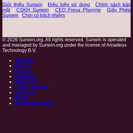
Giới thiệu Sunwin
|
Điều kiện sử dụng
|
Chính sách bảo
mật
|
CSKH Sunwin
|
CEO
Freya Phượng
|
Giấy Phép
Sunwin
|
Chơi có trách nhiệm
© 2026 Sunwin.org. All rights reserved. Sunwin is operated
and managed by Sunwin.org under the license of Amadeus
Technology B.V.
SUNWIN
Bắn Cá
Casino
Game Bài
Slot Game
Tài Xỉu Sunwin
Thể Thao
Xổ Số
Kiến thức casino