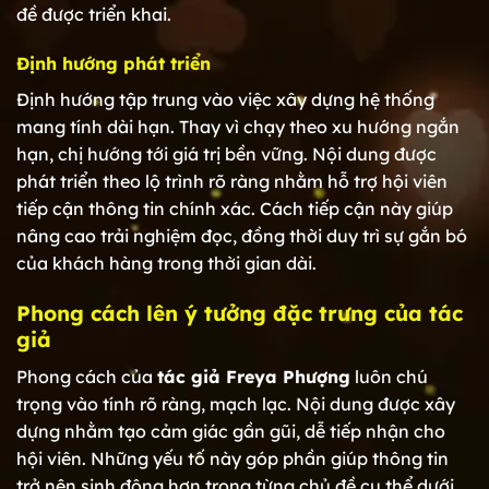
đề được triển khai.
Định hướng phát triển
Định hướng tập trung vào việc xây dựng hệ thống
mang tính dài hạn. Thay vì chạy theo xu hướng ngắn
hạn, chị hướng tới giá trị bền vững. Nội dung được
phát triển theo lộ trình rõ ràng nhằm hỗ trợ hội viên
tiếp cận thông tin chính xác. Cách tiếp cận này giúp
nâng cao trải nghiệm đọc, đồng thời duy trì sự gắn bó
của khách hàng trong thời gian dài.
Phong cách lên ý tưởng đặc trưng của tác
giả
Phong cách của
tác giả Freya Phượng
luôn chú
trọng vào tính rõ ràng, mạch lạc. Nội dung được xây
dựng nhằm tạo cảm giác gần gũi, dễ tiếp nhận cho
hội viên. Những yếu tố này góp phần giúp thông tin
trở nên sinh động hơn trong từng chủ đề cụ thể dưới