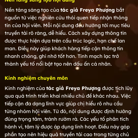
Nền tảng sáng tạo của
tác giả Freya Phượng
bắt
nguồn từ việc nghiên cứu thói quen tiếp nhận thông
tin của hội viên. Mỗi nội dung đều hướng tới mục tiêu
truyền tải rõ ràng, dễ hiểu. Cách xây dựng thông tin
được thực hiện dựa trên cấu trúc logic, hạn chế lan
man. Điều này giúp khách hàng tiếp cận thông tin
nhanh chóng, ghi nhớ tốt hơn. Tính mạch lạc trở
thành yếu tố nổi bật tạo nên dấu ấn cá nhân.
Kinh nghiệm chuyên môn
Kinh nghiệm của
tác giả Freya Phượng
được tích lũy
qua quá trình triển khai nhiều chủ đề khác nhau. Việc
tiếp cận đa dạng lĩnh vực giúp chị hiểu rõ nhu cầu
từng nhóm hội viên. Từ đó, nội dung được định hướng
đúng trọng tâm, tránh rườm rà. Các yếu tố phân tích
hành vi, tâm lý được áp dụng linh hoạt. Điều này góp
phần tạo nên hiệu quả truyền tải cao trong từng chủ