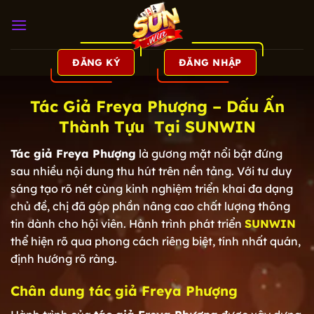
Bỏ
qua
nội
dung
ĐĂNG KÝ
ĐĂNG NHẬP
Tác Giả Freya Phượng – Dấu Ấn
Thành Tựu Tại SUNWIN
Tác giả Freya Phượng
là gương mặt nổi bật đứng
sau nhiều nội dung thu hút trên nền tảng. Với tư duy
sáng tạo rõ nét cùng kinh nghiệm triển khai đa dạng
chủ đề, chị đã góp phần nâng cao chất lượng thông
tin dành cho hội viên. Hành trình phát triển
SUNWIN
thể hiện rõ qua phong cách riêng biệt, tính nhất quán,
định hướng rõ ràng.
Chân dung tác giả Freya Phượng