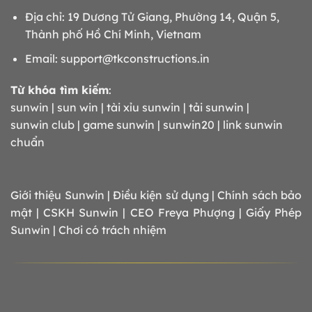
Địa chỉ: 19 Dương Tử Giang, Phường 14, Quận 5,
Thành phố Hồ Chí Minh, Vietnam
Email:
support@tkconstructions.in
Từ khóa tìm kiếm
:
sunwin | sun win | tài xỉu sunwin | tải sunwin |
sunwin club | game sunwin | sunwin20 | link sunwin
chuẩn
Giới thiệu Sunwin
|
Điều kiện sử dụng
|
Chính sách bảo
mật
|
CSKH Sunwin
|
CEO
Freya Phượng
|
Giấy Phép
Sunwin
|
Chơi có trách nhiệm