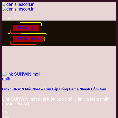
Bỏ
qua
nội
dung
Đăng ký
Đăng nhập
Link SUNWIN Mới Nhất – Truy Cập Cổng Game Nhanh Hôm Nay
Link SUNWIN mới nhất luôn được hội viên tìm kiếm nhằm
duy trì kết nối [...]
26
Th2