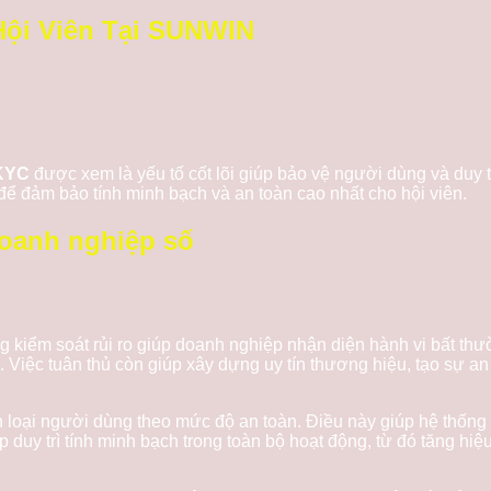
ội Viên Tại SUNWIN
KYC
được xem là yếu tố cốt lõi giúp bảo vệ người dùng và duy t
 để đảm bảo tính minh bạch và an toàn cao nhất cho hội viên.
oanh nghiệp số
g kiểm soát rủi ro giúp doanh nghiệp nhận diện hành vi bất th
. Việc tuân thủ còn giúp xây dựng uy tín thương hiệu, tạo sự an
n loại người dùng theo mức độ an toàn. Điều này giúp hệ thống
 duy trì tính minh bạch trong toàn bộ hoạt động, từ đó tăng hi