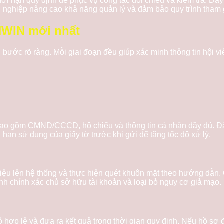
hời hạn quy định để phục vụ công tác đối chiếu và kiểm tra. Đây
nh nghiệp nâng cao khả năng quản lý và đảm bảo quy trình tham 
NWIN mới nhất
 bước rõ ràng. Mỗi giai đoạn đều giúp xác minh thông tin hội vi
n bao gồm CMND/CCCD, hộ chiếu và thông tin cá nhân đầy đủ. Đ
à hạn sử dụng của giấy tờ trước khi gửi để tăng tốc độ xử lý.
i liệu lên hệ thống và thực hiện quét khuôn mặt theo hướng dẫn
ịnh chính xác chủ sở hữu tài khoản và loại bỏ nguy cơ giả mạo.
 hợp lệ và đưa ra kết quả trong thời gian quy định. Nếu hồ sơ