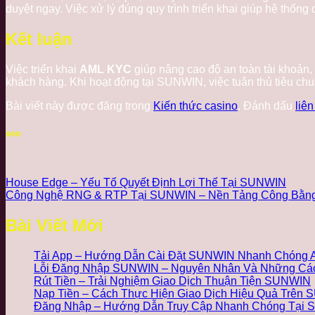
duyệt ngay. Việc xử lý đúng quy trình triển khai giúp hệ thống 
Kết luận
Việc triển khai
AML KYC
giúp nâng cao độ an toàn tài khoản, 
khách hàng. Khi hoạt động tại SUNWIN, việc tuân thủ tiêu chu
Bài viết này được đăng trong
Kiến thức casino
. Đánh dấu
liên
seo
House Edge – Yếu Tố Quyết Định Lợi Thế Tại SUNWIN
Công Nghệ RNG & RTP Tại SUNWIN – Nền Tảng Công Bằn
Bài Viết Mới
Tải App – Hướng Dẫn Cài Đặt SUNWIN Nhanh Chóng 
Lỗi Đăng Nhập SUNWIN – Nguyên Nhân Và Những Cá
Rút Tiền – Trải Nghiệm Giao Dịch Thuận Tiện SUNWIN
Nạp Tiền – Cách Thực Hiện Giao Dịch Hiệu Quả Trên
Đăng Nhập – Hướng Dẫn Truy Cập Nhanh Chóng Tại