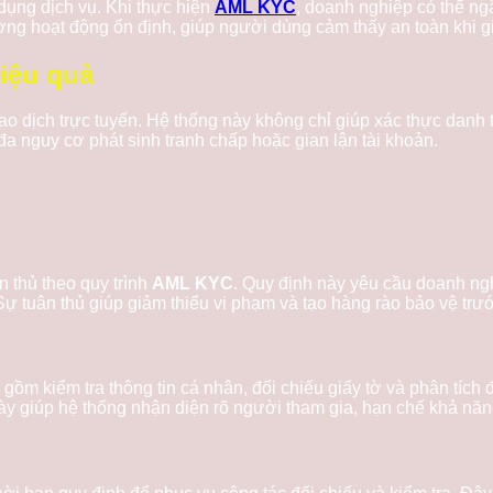
ụng dịch vụ. Khi thực hiện
AML KYC
, doanh nghiệp có thể ng
ng hoạt động ổn định, giúp người dùng cảm thấy an toàn khi gi
iệu quả
 giao dịch trực tuyến. Hệ thống này không chỉ giúp xác thực dan
đa nguy cơ phát sinh tranh chấp hoặc gian lận tài khoản.
n thủ theo quy trình
AML KYC
. Quy định này yêu cầu doanh ngh
Sự tuân thủ giúp giảm thiểu vi phạm và tạo hàng rào bảo vệ trướ
gồm kiểm tra thông tin cá nhân, đối chiếu giấy tờ và phân tích 
y giúp hệ thống nhận diện rõ người tham gia, hạn chế khả năn