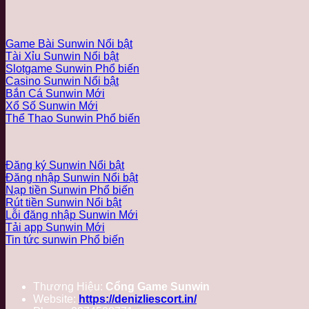
Game Bài Sunwin
Tài Xỉu Sunwin
Slotgame Sunwin
Casino Sunwin
Bắn Cá Sunwin
Xổ Số Sunwin
Thể Thao Sunwin
Đăng ký Sunwin
Đăng nhập Sunwin
Nạp tiền Sunwin
Rút tiền Sunwin
Lỗi đăng nhập Sunwin
Tải app Sunwin
Tin tức sunwin
Thương Hiệu:
Cổng Game Sunwin
Website:
https://denizliescort.in/