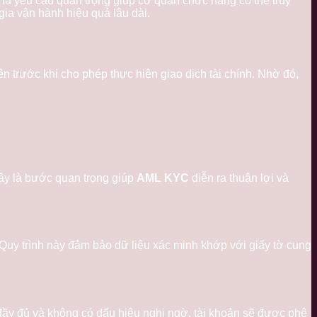
 là yêu cầu quan trọng giúp cơ quan chức năng có thể truy
gia vận hành hiệu quả lâu dài.
ên trước khi cho phép thực hiện giao dịch tài chính. Nhờ đó,
ây là bước quan trọng giúp
AML KYC
diễn ra thuận lợi và
. Quy trình này đảm bảo dữ liệu xác minh khớp với giấy tờ cung
 đầy đủ và không có dấu hiệu nghi ngờ, tài khoản sẽ được phê