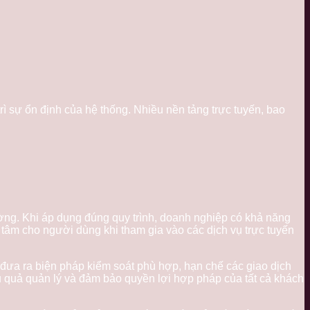
rì sự ổn định của hệ thống. Nhiều nền tảng trực tuyến, bao
ường. Khi áp dụng đúng quy trình, doanh nghiệp có khả năng
 tâm cho người dùng khi tham gia vào các dịch vụ trực tuyến
 đưa ra biện pháp kiểm soát phù hợp, hạn chế các giao dịch
ệu quả quản lý và đảm bảo quyền lợi hợp pháp của tất cả khách